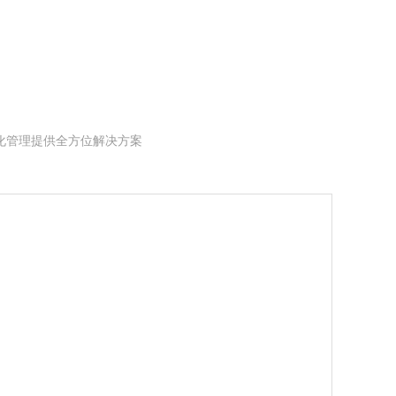
化管理提供全方位解决方案