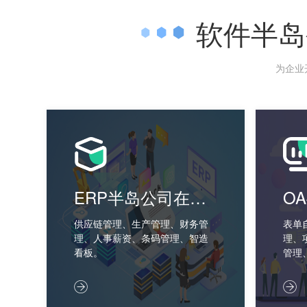
软件半岛
为企业
ERP半岛公司在线
O
网页版官网-半岛
页
供应链管理、生产管理、财务管
表单
理、人事薪资、条码管理、智造
理、
（中国）
国
看板。
管理

