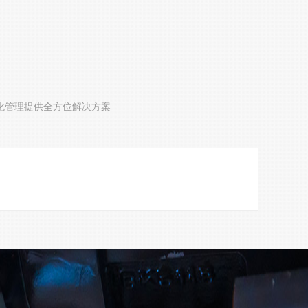
化管理提供全方位解决方案