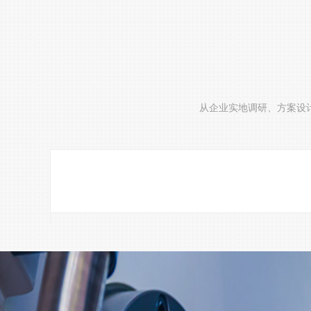
从企业实地调研、方案设