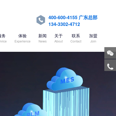
400-600-4155 广东总部

134-3302-4712
服务
体验
新闻
关于
联系
加盟
rvice
Experience
News
About
Contact
Join
关注
微信
服务
热线
回到
顶部