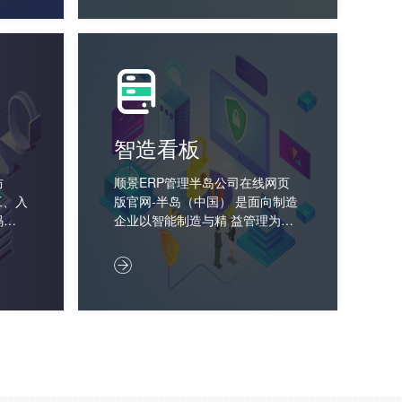
智造看板
防
顺景ERP管理半岛公司在线网页
工、入
版官网-半岛（中国） 是面向制造
码追
企业以智能制造与精 益管理为核
心的一体化管理软件，以制造…
